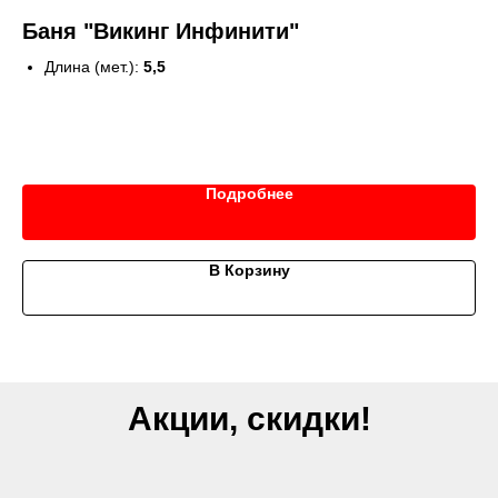
Баня "Викинг Инфинити"
Г
6 
Длина (мет.):
5,5
Ширина (мет.):
2,4
Кол-во комнат:
3
Вход:
сбоку, с пристройкой 1,1м.
46
Подробнее
В Корзину
Акции, скидки!