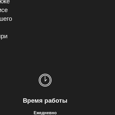
акже
исе
шего
при
Время работы
Ежедневно