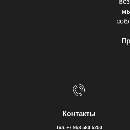
воз
мы
соб
Пр
Контакты
Тел.
+7-958-580-5250