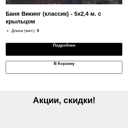
Баня Викинг (классик) - 5х2,4 м. с
Д
крыльцом
Длина (мет.):
5
Ширина (мет.):
2,4
Кол-во комнат:
2-3
Подробнее
Вход:
с торца, с крыльцом
В Корзину
Акции, скидки!