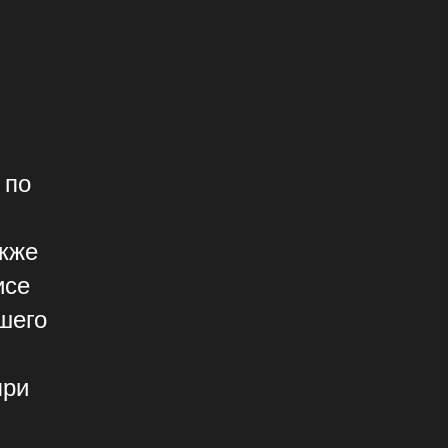
 по
акже
исе
шего
при