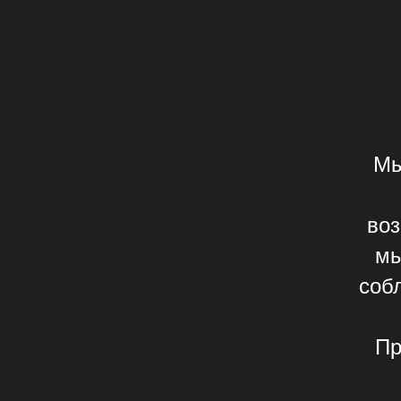
Мы
воз
мы
соб
Пр