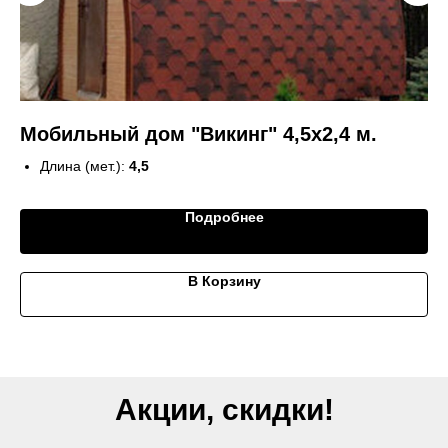
Мобильный дом "Викинг" 4,5х2,4 м.
Б
Длина (мет.):
4,5
Ширина (мет.):
2,4
Кол-во комнат:
1
Подробнее
Вход:
с торца
В Корзину
Акции, скидки!