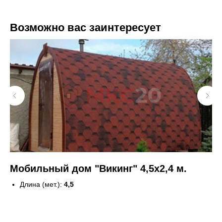
Возможно вас заинтересует
Мобильный дом "Викинг" 4,5х2,4 м.
Ба
к
Длина (мет.):
4,5
Ширина (мет.):
2,4
Кол-во комнат:
1
27
Вход:
с торца