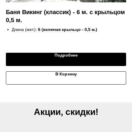
Баня Викинг (классик) - 6 м. с крыльцом
Б
0,5 м.
"
Длина (мет.):
6 (включая крыльцо - 0,5 м.)
Ширина (мет.):
2,4
Кол-во комнат:
3
39
Топка:
в парной
Подробнее
В Корзину
Акции, скидки!