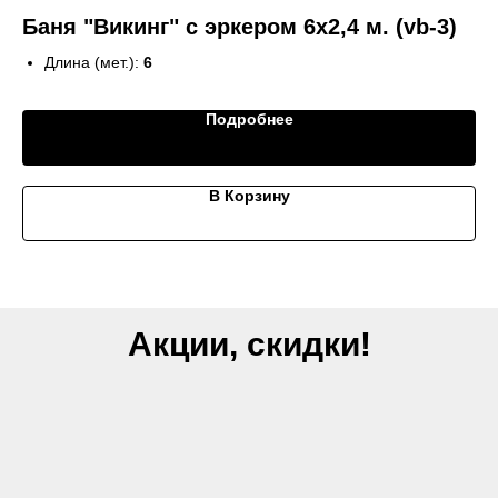
Баня "Викинг" с эркером 6х2,4 м. (vb-3)
Ба
Длина (мет.):
6
Ширина (мет.):
2,4
Кол-во комнат:
3
Подробнее
Вход:
сбоку (эркер)
В Корзину
Акции, скидки!